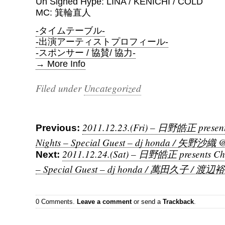
Un Signed Hype: LINA / KENICHI / COLD
MC: 箕輪直人
-タイムテーブル-
-出演アーティストプロフィール-
-スポンサー / 協賛/ 協力-
→ More Info
Filed under
Uncategorized
2011.12.23.(Fri) – 日野皓正 presents
Previous:
Nights – Special Guest – dj honda / 矢野沙織 
2011.12.24.(Sat) – 日野皓正 presents Chri
Next:
– Special Guest – dj honda / 萬田久子 / 渡辺
0 Comments.
Leave a comment
or send a
Trackback
.