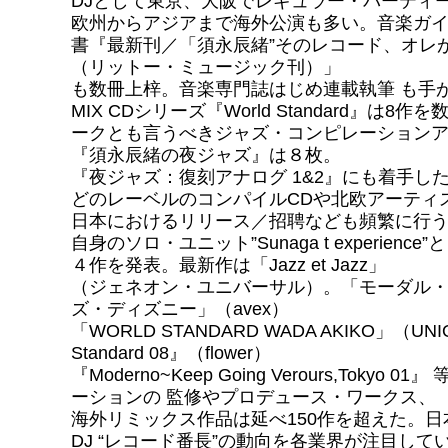
DJとして東京、大阪でレギュラー・パーティー
欧州からアジアまで海外公演も多い。音楽ガ
書『最新刊／「須永辰緒”そのレコード、オレが
（リットー・ミュージック刊）」
も数冊上梓。音楽専門誌はじめ連載執筆 も手
MIX CDシリーズ『World Standard』は8
ークとも言うべきジャズ・コンピレーション
『須永辰緒の夜ジャズ』は８枚。
『夜ジャズ：復刻アナログ 1&2』にも着手した。
どのレーベルのコンパイルCDや北欧アーティ
日本におけるリリース／招聘なども頻繁に行
自身のソロ・ユニット”Sunaga t experienc
４作を発表。最新作は「Jazz et Jazz」
（ジェネオン・ユニバーサル）。「モーダル
ズ・ディズニー」（avex）
「WORLD STANDARD WADA AKIKO」（UNI
Standard 08』（flower）
『Moderno~Keep Going Verours,Tokyo 
ーションの 監修やプロデュース・ワークス、
海外リミックス作品は延べ150作を超えた。
DJ “レコード番長”の動向を各業界が注目して