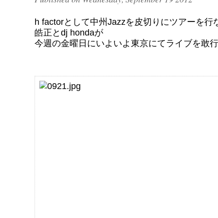
h factorとして中州Jazzを皮切りにツアーを
皓正とdj hondaが
今週の金曜日にいよいよ東京にてライブを敢行!!