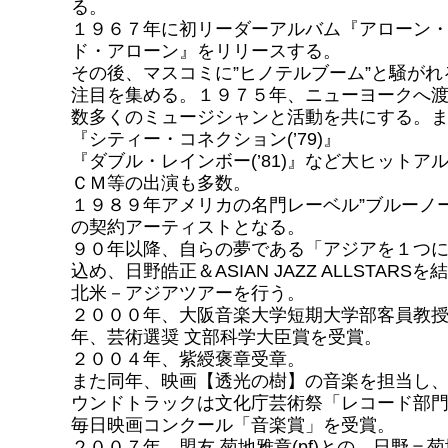
る。
１９６７年に初リーダーアルバム『アローン
ド・アローン』をリリースする。
その後、マスコミに”ヒノテルブーム”と騒が
注目を集める。１９７５年、ニューヨークへ
数多くのミュージシャンと活動を共にする。
『シティー・コネクション(’79)』
『ダブル・レインボー(’81)』など大ヒットア
ＣＭ等の出演も多数。
１９８９年アメリカの名門レーベル”ブルーノ
の契約アーティストとなる。
９０年以降、自らの夢である「アジアを１つ
込め、日野皓正＆ASIAN JAZZ ALLSTARSを
北米－アジアツアーを行う。
２０００年、大阪音楽大学短期大学部客員教
年、芸術選奨 文部科学大臣賞を受賞。
２００４年、紫綬褒章受章。
また同年、映画【透光の樹】の音楽を担当し
ウンドトラックは文化庁芸術祭「レコード部
毎日映画コンクール「音楽賞」を受賞。
２００７年、盟友 菊地雅章(pf)との、日野＝