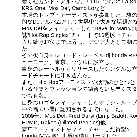
続くセカンド・アルバム 『h II』でもDe La Soul, K
KRS-One, Mos Def, Camp Loなど
本場のトップ・アーティストが参加した二枚
的なDJアルバムとして世界中で大きな話題と
Mos Defをフィーチャーした”Travellin’ Man
誌”Hot Rap Singles”チャートで16週以上チャ
入り続け17位まで上昇し、アジア人として初
た。
その後自身のレコード・レーベル dj honda RE
ューヨーク、東京、ソウルに設立し、
自身のレーベルからリリースしたシングルは
ードチャートに叩き込んだ。
また、Hip-Hopアーティストの活動のひとつ
いる音楽とファッションの融合をいち早くス
でも有名。
自身のロゴをフィーチャーしたオリジナル・
中の幅広い層に認知されるまでになった。
2009年、Mos Def, Fred Durst (Limp Bizkit), Ko
EPMD, Rakaa (Dilated Peoples)他、
豪華アーティストをフィーチャーした待望のニュ
honda IV”を遂に世界同時リリースした。