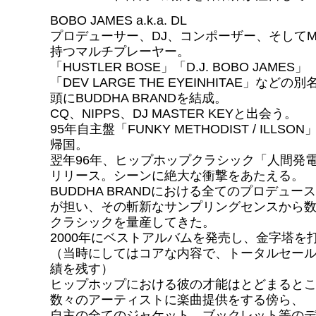
BOBO JAMES a.k.a. DL
プロデューサー、DJ、コンポーザー、そしてM
持つマルチプレーヤー。
「HUSTLER BOSE」「D.J. BOBO JAMES」
「DEV LARGE THE EYEINHITAE」など
頭にBUDDHA BRANDを結成。
CQ、NIPPS、DJ MASTER KEYと出会う。
95年自主盤「FUNKY METHODIST / ILLS
帰国。
翌年96年、ヒップホップクラシック「人間発電
リリース。シーンに絶大な衝撃をあたえる。
BUDDHA BRANDにおける全てのプロデュース
が担い、その斬新なサンプリングセンスから
クラシックを量産してきた。
2000年にベストアルバムを発売し、金字塔を
（当時にしてはコアな内容で、トータルセール
績を残す）
ヒップホップにおける彼の才能はとどまると
数々のアーティストに楽曲提供をする傍ら、
自主の全てのジャケット、ブックレット等の