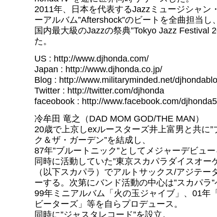
2011年、日本を代表するJazzミュージシャ
ーアルバム”Aftershock”のビートを全曲担当し
国内最大級のJazzの祭典”Tokyo Jazz Festival
た。
US : http://www.djhonda.com/
Japan : http://www.djhonda.co.jp/
Blog : http://www.militaryminded.net/djhondablo
Twitter : http://twitter.com/djhonda
faceobook : http://www.facebook.com/djhonda5
冷牟田 竜之（DAD MOM GOD/THE MAN）
20歳で上京しexルースターズ井上富男と共に
ク＆ザ・ガーデン”を結成し、
87年”ブルートニック”としてメジャーデビュ
同時に活動していた”東京スカパラダイスオーケ
（以下スカパラ）でアルトサックス/アジテー
ーする。次第にバンド活動の中心は”スカパラ”
99年ミニアルバム「火の玉ジャイブ」、01年
ビーターズ」等を自らプロデュース。
同時に”ジャスタレコード”を設立。