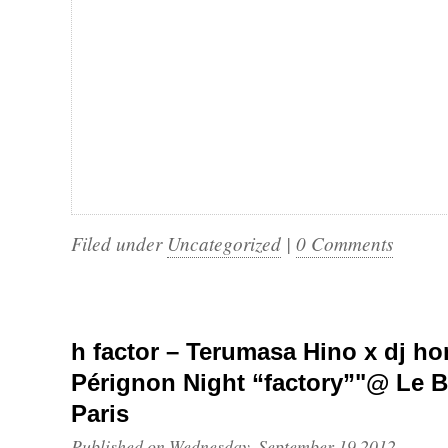
Filed under
Uncategorized
|
0 Comments
h factor – Terumasa Hino x dj 
Pérignon Night “factory”"@ Le 
Paris
Published on Wednesday, September 19 2012