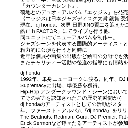
『カウンターカレント』、
菊地とのデュオ・アルバム『エッジス』を発
《エッジスは日本ジャズディスク大賞 銀賞 受
現在、dj honda、次男 日野JINO賢二を迎え
皓正 h FACTOR」にてライブを行う他、
同ユニットにてニューアルバムを制作中。
ジャズシーンを代表する国際的アーティスト
精力的に公演を行うと同時に、
近年は個展や画集の出版など絵画の分野でも
またチャリティー活動や後進の指導にも情熱
dj honda
1992年、単身ニューヨークに渡る。同年、DJ Battl
Supremacyに出場、準優勝を獲得。
Hip-Hop アンダーグラウンド・シーンにおい
てその実力を認知されたこの歴史的瞬間から
dj hondaのアーティストとしての活動がスター
年、ファースト・アルバム『dj honda』をリ
The Beatnuts, Redman, Guru, DJ Premier, Fa
Erick Sermonなど錚々たるアーティストが参