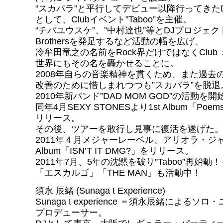
“スカパラ”と平行してデビュー以降行ってきた
として、Clubイベント”Taboo”を主催。
“チバユウスケ”、”中村達也”等とDJプロジェク
Brothersを発足するなど活動の幅を広げ、
冷牟田竜之の名前をRock界だけではなくClub
世界にもその名を轟かせることに。
2008年自らの音楽精神を貫くため、また過去
改善のために惜しまれつつも”スカパラ”を脱退
2010年新バンド”DAD MOM GOD”の活動を
同年4月SEXY STONESより1st Album「Poems l
リリース。
その後、ツアーを敢行し見事に復活を遂げた
2011年４月メジャーレーベル、アリオラ・ジ
Album「ISN’T IT DMG?」をリリース。
2011年7月、5年の沈黙を破り”Taboo”再始
「エスカルゴ」「THE MAN」も活動中！
須永 辰緒 (Sunaga t Experience)
Sunaga t experience ＝須永辰緒によるソ
プロデューサー。