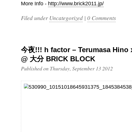
More Info -
http://www.brick2011.jp/
Filed under
Uncategorized
|
0 Comments
今夜!!! h factor – Terumasa Hino 
@ 大分 BRICK BLOCK
Published on Thursday, September 13 2012