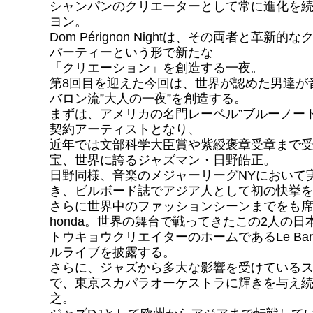
シャンパンのクリエーターとして常に進化を続
ヨン。
Dom Pérignon Nightは、その両者と革新
パーティーという形で新たな
「クリエーション」を創造する一夜。
第8回目を迎えた今回は、世界が認めた男達が
バロン流”大人の一夜”を創造する。
まずは、アメリカの名門レーベル”ブルーノー
契約アーティストとなり、
近年では文部科学大臣賞や紫綬褒章受章まで
宝、世界に誇るジャズマン・日野皓正。
日野同様、音楽のメジャーリーグNYにおいて
き、ビルボード誌でアジア人として初の快挙
さらに世界中のファッションシーンまでをも席
honda。世界の舞台で戦ってきたこの2人の日
トウキョウクリエイターのホームであるLe Ba
ルライブを披露する。
さらに、ジャズから多大な影響を受けている
で、東京スカパラオーケストラに輝きを与え
之。