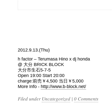
2012.9.13.(Thu)
h factor – Terumasa Hino x dj honda
@ 大分 BRICK BLOCK
大分市生石5-7-5
Open 19:00 Start 20:00
charge:前売￥4,500 当日￥5,000
More Info -
http://www.b-block.net/
Filed under
Uncategorized
|
0 Comments