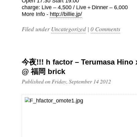
Open 17:30 Start 19:00
charge: Live – 4,500 / Live＋Dinner – 6,000
More Info -
http://billie.jp/
Filed under
Uncategorized
|
0 Comments
今夜!!! h factor – Terumasa Hino 
@ 福岡 brick
Published on Friday, September 14 2012