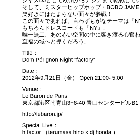
ジャズDJとして欧州からアジアまで転戦して
そして、ミスターヒップホップ・BOBO JAMES a
楽好きにはたまらない面々が参戦！
この面々であれば、言わずもがなテーマは『N
もちろんドレスコードも『NY』。
唯一無二、あの赤い空間の中に響き渡る心奮
至福の域へと導くだろう。
Title：
Dom Pérignon Night “factory”
Date：
2012年9月21日（金） Open 21:00- 5:00
Venue：
Le Baron de Paris
東京都港区南青山3−8-40 青山センタービルB1 03
http://lebaron.jp/
Special Live：
h factor （terumasa hino x dj honda ）