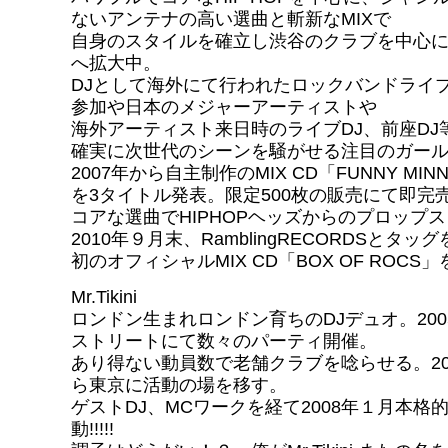
ないアンテナの高い選曲と斬新なMIXで
自身のスタイルを確立し渋谷のクラブを中心
へ拡大中。
DJとして海外にて行われたロックバンドライ
参加や日本のメジャーアーティストや
海外アーティスト来日時のライブDJ、前座DJ
確実に次世代のシーンを騒がせる注目のガール
2007年から自主制作のMIX CD「FUNNY MINN
を3タイトル発表。限定500枚の販売にて即完
コアな選曲でHIPHOPヘッズからのプロップ
2010年９月末、RamblingRECORDSとタッ
初のオフィシャルMIX CD「BOX OF ROCS
Mr.Tikini
ロンドン生まれロンドン育ちのDJデュオ。20
ストリートにて数々のパーティ開催。
あり得ない動員数で老舗クラブを唸らせる。20
ら東京に活動の場を移す。
ゲストDJ、MCワークを経て2008年１月本格
動!!!!!