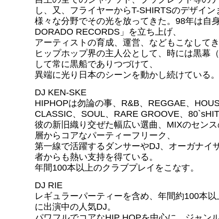
し、又、フライヤーからT-SHIRTSのデザイン
様々な分野でその光を放ってきた。98年は自身
DORADO RECORDS」を立ち上げ、
アーティストの育成、運営、などもこなして
ヒップホップ界の主人公として、時には黒幕
して常に黒船でありつづけて、
異端に光り日本のシーンを動かし続けている
DJ KEN-SKE
HIPHOPは勿論の事、R&B、REGGAE、HOUS
CLASSIC、SOUL、RARE GROOVE、80`sH
彼の新旧織り交ぜた幅広い選曲、MIXのセン
層からコアなパーティーフリーク、
第一線で活躍するダンサーやDJ、オーガナイ
者からも熱い支持を得ている。
年間100本以上のクラブプレイをこなす。
DJ RIE
レギュラーパーティーを含め、年間約100本
に出演中の人気DJ。
パワフルでコアなHIP HOPを中心に、ジャン