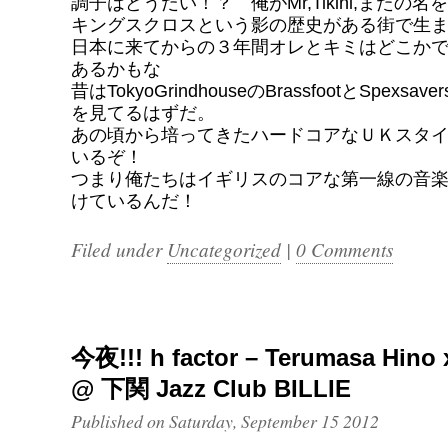
調子はどうだい！？ 俺がMr,Tikini,またの名をSli
キングスクロスという影の歴史がある街で生
日本に来てからの３年間オレとキミはどこか
あるかもな
昔はTokyoGrindhouseのBrassfootとSpexs
を見てるはずだ。
あの頃から培ってきたハードコアなＵＫスタ
いるぞ！
つまり俺たちはイギリスのコアな第一線の音
けているんだ！
Filed under
Uncategorized
|
0 Comments
今夜!!! h factor – Terumasa Hino 
@ 下関 Jazz Club BILLIE
Published on Saturday, September 15 2012