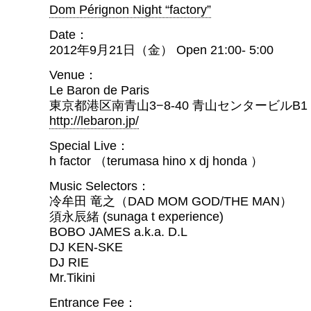
Dom Pérignon Night “factory”
Date：
2012年9月21日（金） Open 21:00- 5:00
Venue：
Le Baron de Paris
東京都港区南青山3−8-40 青山センタービルB1 03
http://lebaron.jp/
Special Live：
h factor （terumasa hino x dj honda ）
Music Selectors：
冷牟田 竜之（DAD MOM GOD/THE MAN）
須永辰緒 (sunaga t experience)
BOBO JAMES a.k.a. D.L
DJ KEN-SKE
DJ RIE
Mr.Tikini
Entrance Fee：