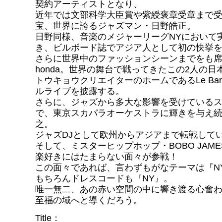
契約アーティストとなり、
近年では文部科学大臣賞や紫綬褒章受章まで
宝、世界に誇るジャズマン・日野皓正。
日野同様、音楽のメジャーリーグNYにおいて
き、ビルボード誌でアジア人として初の快挙
さらに世界中のファッションシーンまでをも席
honda。世界の舞台で戦ってきたこの2人の日
トウキョウクリエイターのホームであるLe Ba
ルライブを披露する。
さらに、ジャズから多大な影響を受けている
で、東京スカパラオーケストラに輝きを与え
之。
ジャズDJとして欧州からアジアまで転戦して
そして、ミスターヒップホップ・BOBO JAMES a
楽好きにはたまらない面々が参戦！
この面々であれば、言わずもがなテーマは『N
もちろんドレスコードも『NY』。
唯一無二、あの赤い空間の中に響き渡る心奮
至福の域へと導くだろう。
Title：