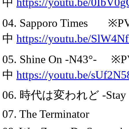
中
https://youtu.be/0IbV
04. Sapporo Times ※
中
https://youtu.be/SlW4
05. Shine On -N43°- 
中
https://youtu.be/sUf2N5
06. 時代は変われど -Stay Re
07. The Terminator