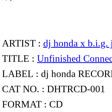
ARTIST :
dj honda x b.i.g. 
TITLE :
Unfinished Connec
LABEL : dj honda RECOR
CAT NO. : DHTRCD-001
FORMAT : CD