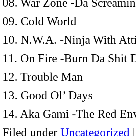
08. War Zone -Da Screamin’
09. Cold World
10. N.W.A. -Ninja With Att
11. On Fire -Burn Da Shit
12. Trouble Man
13. Good Ol’ Days
14. Aka Gami -The Red En
Filed under
Uncategorized