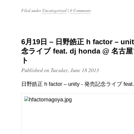
Filed under
Uncategorized
|
0 Comments
6月19日 – 日野皓正 h factor – un
念ライブ feat. dj honda @ 
ト
Published on Tuesday, June 18 2013
日野皓正 h factor – unity - 発売記念ライブ feat. 