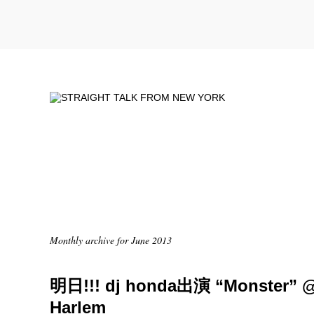
Monthly archive for June 2013
明日!!! dj honda出演 “Monster” @
Harlem