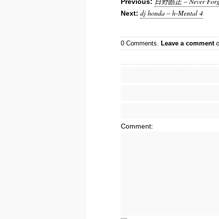
日野皓正 – Never Forget 
Previous:
dj honda – h-Mental 4
Next:
0 Comments.
Leave a comment
o
Comment: