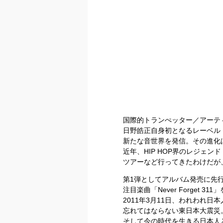
国際的トランぺッター／アーテ
日野皓正自身初となるレーベル「
新たな音世界を発信。その進化
近年、HIP HOP界のレジェンド 
ツアーなど行ってきたわけだが
第1弾としてアルバム発売に先
注目楽曲「Never Forget 31
2011年3月11日、われわれ日
忘れてはならない東日本大震災
そして今の時代を生きる日本人