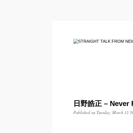
日野皓正 – Never Fo
Published on Tuesday, March 12 2