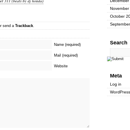
311 (beats by dj honda)
December
November
October 2
September
r send a
Trackback
.
Search
Name (required)
Mail (required)
Website
Meta
Log in
WordPres