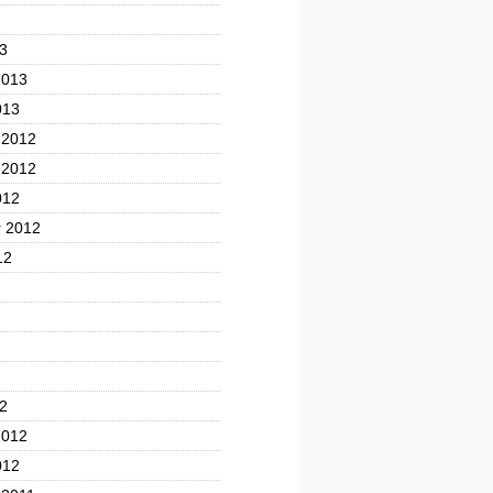
3
2013
013
 2012
 2012
012
 2012
12
2
2012
012