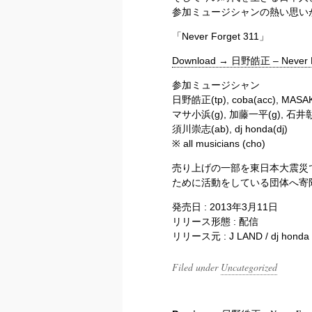
参加ミュージシャンの熱い思い
「Never Forget 311」
Download → 日野皓正 – Never For
参加ミュージシャン
日野皓正(tp), coba(acc), MASA
マサ小浜(g), 加藤一平(g), 石井彰(p
須川崇志(ab), dj honda(dj)
※ all musicians (cho)
売り上げの一部を東日本大震災
ために活動をしている団体へ寄
発売日 : 2013年3月11日
リリース形態 : 配信
リリース元 : J LAND / dj honda
Filed under
Uncategorized