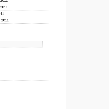
 2011
 2011
011
 2011
s