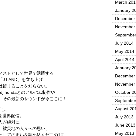
March 201
January 2
December
November
September
July 2014
May 2014
April 2014
January 2
ィストとして世界で活躍する
December
J LAND」を立ち上げ、
November
は留まることを知らない。
dj hondaとのアルバム制作や
October 2
、その最新のサウンドが今ここに！
September
August 20
行し、
1」を世界配信。
July 2013
本人が絶対に
June 2013
。被災地の人々への思い、
May 2013
としての思いを詰め込んだこの1曲。