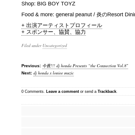
Shop: BIG BOY TOYZ
Food & more: general peanut / 炎のResort Di
+ 出演アーティストプロフィール
+ スポンサー、協賛、協力
Filed under
Uncategorized
今夜!!! dj honda Presents “the Connection Vol.8″
Previous:
dj honda x loniee muzic
Next:
0 Comments.
Leave a comment
or send a
Trackback
.