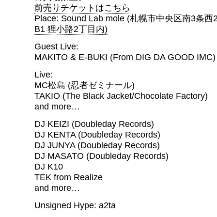
前売りチケットはこちら
Place:
Sound Lab mole (札幌市中央区南3
B1 狸小路2丁目内)
Guest Live:
MAKITO & E-BUKI (From DIG DA GOOD IMC)
Live:
MC松島 (忍者ゼミナール)
TAKIO (The Black Jacket/Chocolate Factory)
and more…
DJ KEIZI (Doubleday Records)
DJ KENTA (Doubleday Records)
DJ JUNYA (Doubleday Records)
DJ MASATO (Doubleday Records)
DJ K10
TEK from Realize
and more…
Unsigned Hype: a2ta